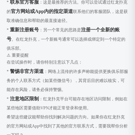
联系官方客服
*
：这是最推荐的方法。你可以尝试通过红龙扑克
官方网站或App内的指定渠道
的
联系他们的客服团队，这是获
取准确信息和帮助的最直接途径。
重新注册账号
注册一个全新的账
*
：另一个常见的思路是
号
。在红龙扑克，一个新账号通常可以选择或绑定到一个特定的
俱乐部。
⚠️ 重要提醒
在尝试操作时，请你特别注意以下几点：
警惕非官方渠道
*
：网络上流传的许多声称能提供更换俱乐部服
务的个人联系方式（如某些微信号），其背后目的难以核实，可
能存在风险，请务必保持警惕。
注意地区限制
*
：红龙扑克平台可能存在地区访问限制，例如在
某些地区需要借助VPN才能正常登录和使用。
希望这些建议能帮助你找到解决问题的方向。如果你在红龙扑克
的官方网站或App中找到了其他的官方联系方式，需要我帮你分析