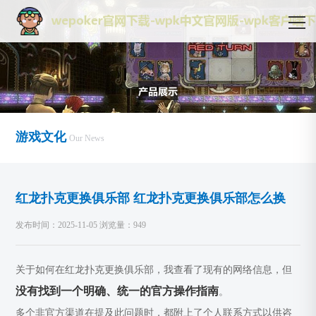
游戏文化
Our News
红龙扑克更换俱乐部 红龙扑克更换俱乐部怎么换
发布时间：2025-11-05 浏览量：949
关于如何在红龙扑克更换俱乐部，我查看了现有的网络信息，但
没有找到一个明确、统一的官方操作指南
。
多个非官方渠道在提及此问题时，都附上了个人联系方式以供咨